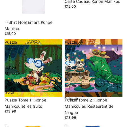
Carte Cadeau Konpé Manikou
€15,00
T-Shirt Noël Enfant Konpè
Manikou
€15,00
Puzzle
Puzzle
Tome
Tome
1
2
:
:
Konpè
Konpè
Manikou
Manikou
et
au
les
Restaurant
fruits
de
Niagué
Puzzle Tome 1 : Konpè
Épuisé
Puzzle Tome 2 : Konpè
Manikou et les fruits
Manikou au Restaurant de
€13,99
Niagué
€13,99
T-
T-