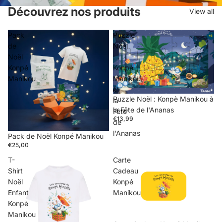
Découvrez nos produits
View all
Pack
Puzzle
de
Noël
Noël
:
Konpé
Konpè
Manikou
Manikou
à
Puzzle Noël : Konpè Manikou à
la
la Fête de l'Ananas
Fête
€13,99
de
l'Ananas
Pack de Noël Konpé Manikou
€25,00
T-
Carte
Shirt
Cadeau
Noël
Konpé
Enfant
Manikou
Konpè
Manikou