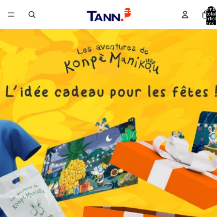
Nomb
total
d’artic
dans l
panier: